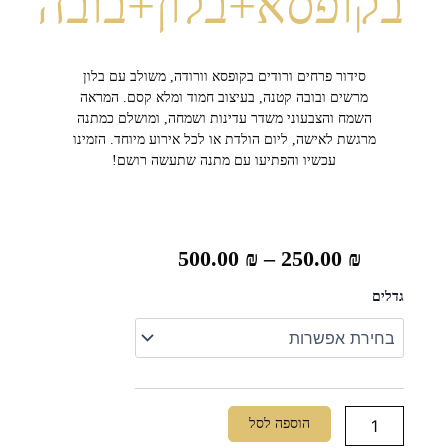
בקופסא+בלון+בובה
סידור פרחים ורודים בקופסא וורודה, משולב עם בלון
מרשים ובובה קטנה, בעיצוב חמוד ומלא קסם. המראה
השמח והצבעוני משדר עדינות ושמחה, ומושלם כמתנה
מרגשת לאישה, ליום הולדת או לכל אירוע מיוחד. הזמינו
עכשיו והפתיעו עם מתנה שתעשה רושם!
טווח
500.00
₪
–
250.00
₪
מחירים:
כמות
גדלים
של
סידור
וורוד
עד
בקופסא+בלון+בובה
הוספה לסל