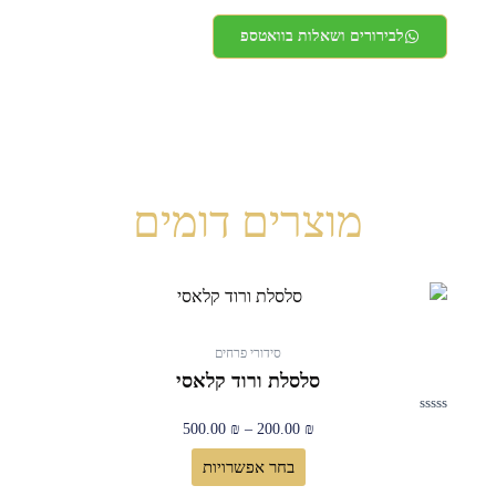
לבירורים ושאלות בוואטספ
מוצרים דומים
טווח
למוצר
מחירים:
זה
יש
סידורי פרחים
עד
מספר
סלסלת ורוד קלאסי
סוגים.
דורג
ניתן
500.00
₪
–
200.00
₪
0
מתוך
לבחור
5
בחר אפשרויות
את