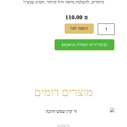
מיוחדים, להשלמת מראה זורח ומיוחד. הזמינו עכשיו!
110.00
₪
כמות
הוספה לסל
של
זר
צהוב
לבירורים ושאלות בוואטספ
לראש
מוצרים דומים
טווח
למוצר
מחירים:
זה
יש
זרי פרחים