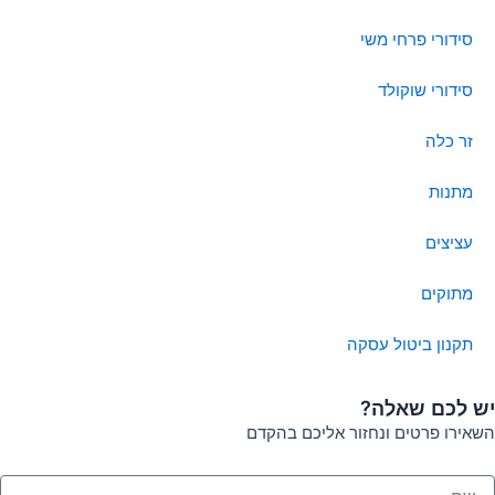
שי
סקה
?
חזור אליכם בהקדם