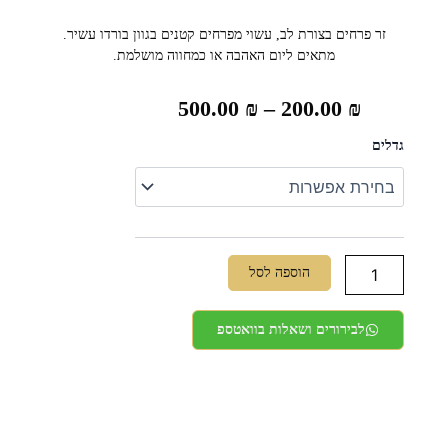
זר פרחים בצורת לב, עשוי מפרחים קטנים בגוון בורדו עשיר.
מתאים ליום האהבה או כמחווה מושלמת.
טווח
500.00
₪
–
200.00
₪
מחירים:
כמות
גדלים
של
זר
גיבסניות
עד
אדום
בצורת
לב
הוספה לסל
לבירורים ושאלות בוואטספ